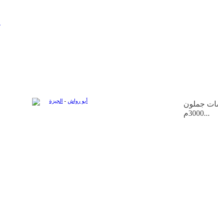
م
أبو رواش
-
الجيزة
ات جملون
3000م...