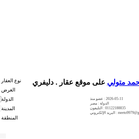
نوع العقار
حمد متولي
على موقع عقار . دليفري
الغرض
2026-05-11
عضو منذ :
الدولة
الدولة : مصر
01122188835
التليفون :
المدينة
ني : meeto9979@gmail.com
المنطقة