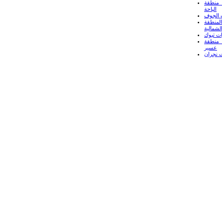
منطقة
الباحة
 الجوف
لمنطقة
لشمالية
ت تبوك
منطقة
عسير
 نجران