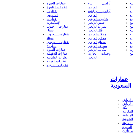
يع
أراضي بناء
عقارات الجيزة
ة
للإيجار
عقارات القاهرة
يع
أراضي زراعية
عقارات
يع
للإيجار
السويس
يع
شاليهات للإيجار
عقارات
يع
شقق للإيجار
الإسكندرية
يع
عمارات للإيجار
عقارات جنوب
يع
فلل للإيجار
سيناء
يع
محلات للإيجار
عقارات جنوب
يع
مخازن للإيجار
سيناء
يع
مصانع للإيجار
عقارات مرسى
يع
مطاعم للإيجار
مطروح
ة
مكاتب للإيجار
عقارات الفيوم
يع
وحدات تجارية
عقارات الدقهليه
للإيجار
عقارات القليوبيه
عقارات الغربيه
عقارات الشرقيه
عقارات
السعودية
الرياض
الرياض
 مكة
المكرمة
لمنطقة
الشرقية
لمدينة
المنورة
 جازان