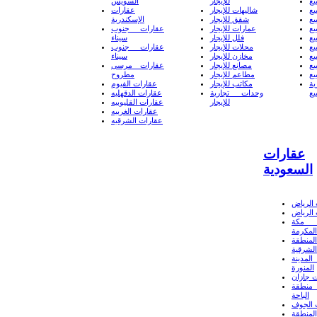
يع
للإيجار
السويس
يع
شاليهات للإيجار
عقارات
يع
شقق للإيجار
الإسكندرية
يع
عمارات للإيجار
عقارات جنوب
يع
فلل للإيجار
سيناء
يع
محلات للإيجار
عقارات جنوب
يع
مخازن للإيجار
سيناء
يع
مصانع للإيجار
عقارات مرسى
يع
مطاعم للإيجار
مطروح
ة
مكاتب للإيجار
عقارات الفيوم
يع
وحدات تجارية
عقارات الدقهليه
للإيجار
عقارات القليوبيه
عقارات الغربيه
عقارات الشرقيه
عقارات
السعودية
الرياض
الرياض
 مكة
المكرمة
لمنطقة
الشرقية
لمدينة
المنورة
 جازان
منطقة
الباحة
 الجوف
لمنطقة