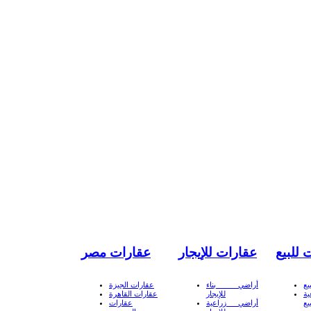
 للبيع
عقارات للإيجار
عقارات مصر
يع
أراضي بناء
عقارات الجيزة
ة
للإيجار
عقارات القاهرة
يع
أراضي زراعية
عقارات