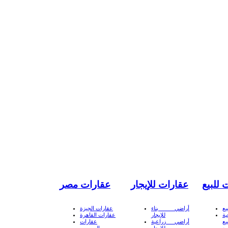
 للبيع
عقارات للإيجار
عقارات مصر
يع
أراضي بناء
عقارات الجيزة
ة
للإيجار
عقارات القاهرة
يع
أراضي زراعية
عقارات