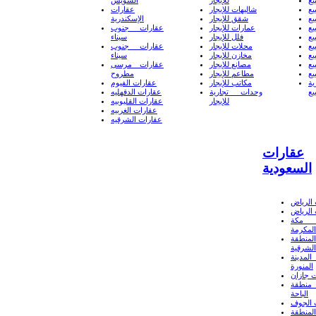
يع
للإيجار
السويس
يع
شاليهات للإيجار
عقارات
يع
شقق للإيجار
الإسكندرية
يع
عمارات للإيجار
عقارات جنوب
يع
فلل للإيجار
سيناء
يع
محلات للإيجار
عقارات جنوب
يع
مخازن للإيجار
سيناء
يع
مصانع للإيجار
عقارات مرسى
يع
مطاعم للإيجار
مطروح
ة
مكاتب للإيجار
عقارات الفيوم
يع
وحدات تجارية
عقارات الدقهليه
للإيجار
عقارات القليوبيه
عقارات الغربيه
عقارات الشرقيه
عقارات
السعودية
الرياض
الرياض
 مكة
المكرمة
لمنطقة
الشرقية
لمدينة
المنورة
 جازان
منطقة
الباحة
 الجوف
لمنطقة