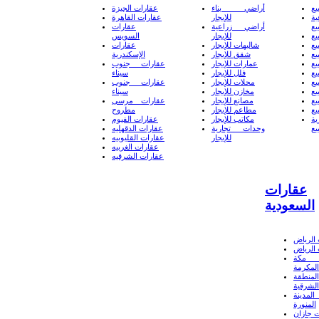
يع
أراضي بناء
عقارات الجيزة
ة
للإيجار
عقارات القاهرة
يع
أراضي زراعية
عقارات
يع
للإيجار
السويس
يع
شاليهات للإيجار
عقارات
يع
شقق للإيجار
الإسكندرية
يع
عمارات للإيجار
عقارات جنوب
يع
فلل للإيجار
سيناء
يع
محلات للإيجار
عقارات جنوب
يع
مخازن للإيجار
سيناء
يع
مصانع للإيجار
عقارات مرسى
يع
مطاعم للإيجار
مطروح
ة
مكاتب للإيجار
عقارات الفيوم
يع
وحدات تجارية
عقارات الدقهليه
للإيجار
عقارات القليوبيه
عقارات الغربيه
عقارات الشرقيه
عقارات
السعودية
الرياض
الرياض
 مكة
المكرمة
لمنطقة
الشرقية
لمدينة
المنورة
 جازان