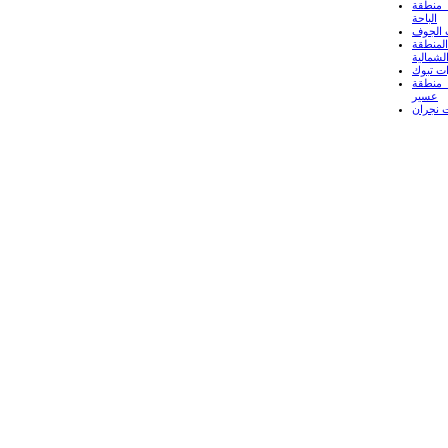
منطقة
الباحة
 الجوف
لمنطقة
لشمالية
ت تبوك
منطقة
عسير
 نجران