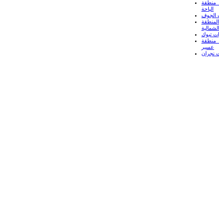
منطقة
الباحة
 الجوف
لمنطقة
لشمالية
ت تبوك
منطقة
عسير
 نجران