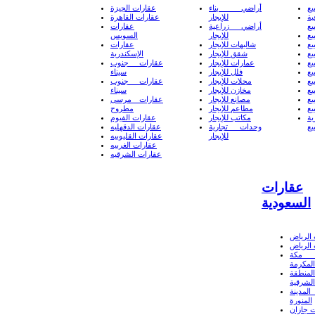
يع
أراضي بناء
عقارات الجيزة
ة
للإيجار
عقارات القاهرة
يع
أراضي زراعية
عقارات
يع
للإيجار
السويس
يع
شاليهات للإيجار
عقارات
يع
شقق للإيجار
الإسكندرية
يع
عمارات للإيجار
عقارات جنوب
يع
فلل للإيجار
سيناء
يع
محلات للإيجار
عقارات جنوب
يع
مخازن للإيجار
سيناء
يع
مصانع للإيجار
عقارات مرسى
يع
مطاعم للإيجار
مطروح
ة
مكاتب للإيجار
عقارات الفيوم
يع
وحدات تجارية
عقارات الدقهليه
للإيجار
عقارات القليوبيه
عقارات الغربيه
عقارات الشرقيه
عقارات
السعودية
الرياض
الرياض
 مكة
المكرمة
لمنطقة
الشرقية
لمدينة
المنورة
 جازان