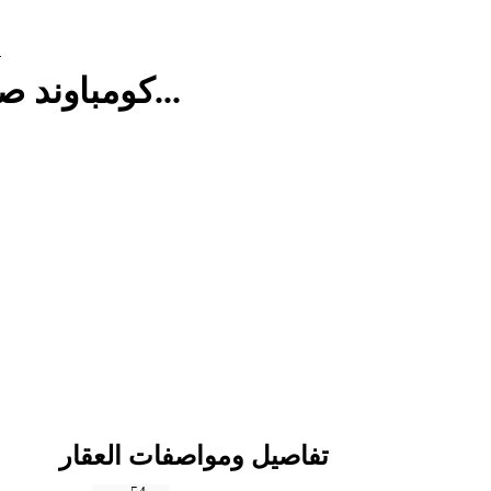
م
كومباوند صواري بقلب الاسكندرية قريب من ا...
تفاصيل ومواصفات العقار