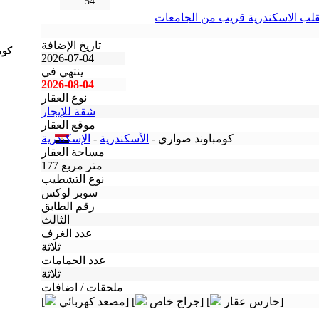
54
قلب الاسكندرية قريب من الجامعات
تاريخ الإضافة
كوم
2026-07-04
ينتهي في
2026-08-04
نوع العقار
شقة للإيجار
موقع العقار
كومباوند صواري -
الأسكندرية
-
الإسكندرية
مساحة العقار
177 متر مربع
نوع التشطيب
سوبر لوكس
رقم الطابق
الثالث
عدد الغرف
ثلاثة
عدد الحمامات
ثلاثة
ملحقات / اضافات
حارس عقار]
جراج خاص] [
مصعد كهربائي] [
[