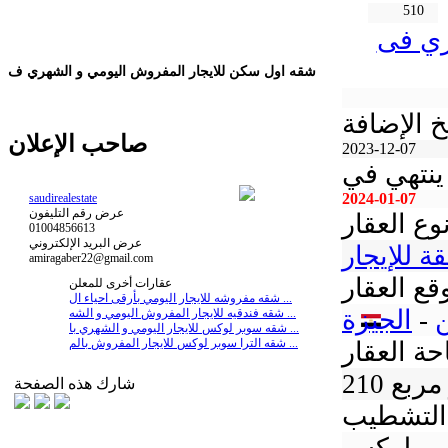
510
ري فى
شقه اول سكن للايجار المفروش اليومي و الشهري ف
خ الإضافة
صاحب الإعلان
2023-12-07
ينتهي في
2024-01-07
saudirealestate
عرض رقم التليفون
وع العقار
01004856613
عرض البريد الإلكتروني
ة للإيجار
amiragaber22@gmail.com
قع العقار
عقارات أخرى للمعلن
شقه مفروشه للايجار اليومي بأرقى احياء ال ...
-
الجيزة
شقه فندقيه للايجار المفروش اليومي و الشه ...
شقه سوبر لوكس للايجار اليومي و الشهري با ...
شقه الترا سوبر لوكس للايجار المفروش بالم ...
ة العقار
تر مربع
شارك هذه الصفحة
التشطيب