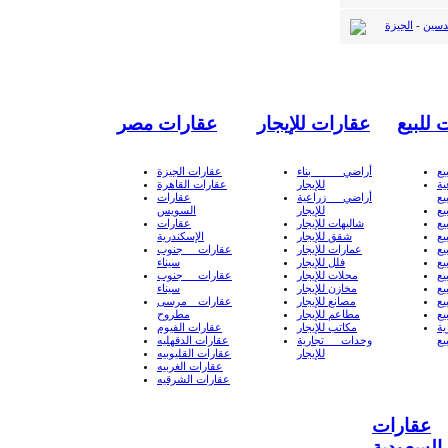
دسين
-
الجيزة
 للبيع
عقارات للإيجار
عقارات مصر
يع
أراضي بناء
عقارات الجيزة
ة
للإيجار
عقارات القاهرة
يع
أراضي زراعية
عقارات
يع
للإيجار
السويس
يع
شاليهات للإيجار
عقارات
يع
شقق للإيجار
الإسكندرية
يع
عمارات للإيجار
عقارات جنوب
يع
فلل للإيجار
سيناء
يع
محلات للإيجار
عقارات جنوب
يع
مخازن للإيجار
سيناء
يع
مصانع للإيجار
عقارات مرسى
يع
مطاعم للإيجار
مطروح
ة
مكاتب للإيجار
عقارات الفيوم
يع
وحدات تجارية
عقارات الدقهليه
للإيجار
عقارات القليوبيه
عقارات الغربيه
عقارات الشرقيه
عقارات
السعودية