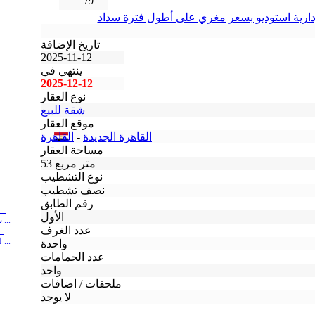
79
إدارية استوديو بسعر مغري على أطول فترة سداد
تاريخ الإضافة
2025-11-12
ينتهي في
2025-12-12
نوع العقار
شقة للبيع
موقع العقار
القاهرة الجديدة
-
القاهرة
مساحة العقار
53 متر مربع
نوع التشطيب
نصف تشطيب
رقم الطابق
شقة استلام فوري سوبر لوكس للبيع ب
الأول
بأقل سعر متر في العاصمةامتلك شقتك الآن ب ...
عدد الغرف
شقة استلام فوري لل
للبيع شقة بتشطيب كامل في أميز لوكيشن بال ...
واحدة
عدد الحمامات
واحد
ملحقات / اضافات
لا يوجد