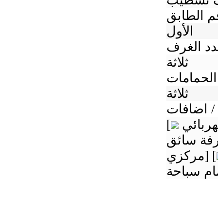
 تشطيب
م الطابق
الأول
د الغرف
ثلاثة
الحمامات
ثلاثة
/ اضافات
[
مركزي] [