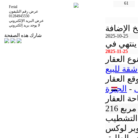
61
Ferial
عرض رقم التليفون
01284945550
عرض البريد الإلكتروني
لا يوجد بريد إلكتروني
خ الإضافة
شارك هذه الصفحة
2025-10-25
ينتهي في
2025-11-25
وع العقار
شقة للبيع
قع العقار
-
الجيزة
ة العقار
تر مربع
التشطيب
بر لوكس