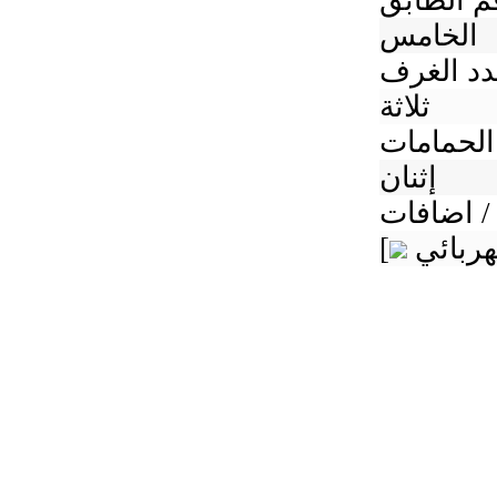
م الطابق
الخامس
د الغرف
ثلاثة
الحمامات
إثنان
/ اضافات
[