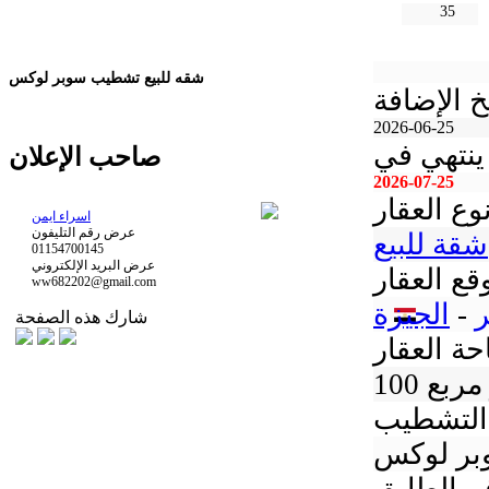
35
شقه للبيع تشطيب سوبر لوكس
خ الإضافة
2026-06-25
ينتهي في
صاحب الإعلان
2026-07-25
وع العقار
اسراء ايمن
عرض رقم التليفون
شقة للبيع
01154700145
عرض البريد الإلكتروني
قع العقار
ww682202@gmail.com
-
الجيزة
شارك هذه الصفحة
ة العقار
تر مربع
التشطيب
بر لوكس