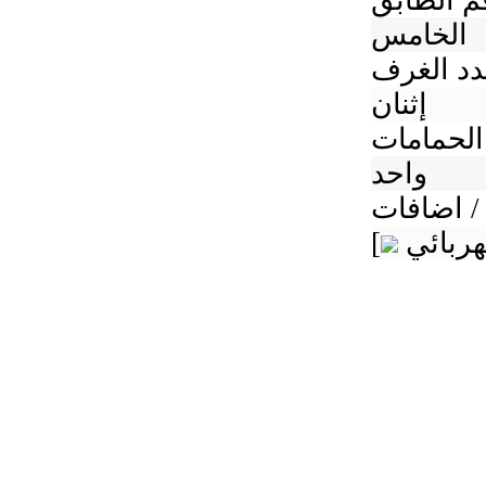
م الطابق
الخامس
د الغرف
إثنان
الحمامات
واحد
/ اضافات
[