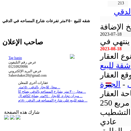
213
شقه للبيع ٢٥٠متر تفرعات شارع المساحه في الدقي
خ الإضافة
2023-07-18
ينتهي في
صاحب الإعلان
2023-08-18
وع العقار
Tag hanin
عرض رقم التليفون
شقة للبيع
01210929996
عرض البريد الإلكتروني
قع العقار
Sahershaker20@gmail.com
-
الجيزة
عقارات أخرى للمعلن
محل للايجار بالدقي ١٥٠متر ...
ة العقار
محل ٣٠٠ متر بشارع المساحه بالدقي يصلح كا ...
ميزان تجاري للايجار ٢٤٠متر يصلح لكافه ال ...
شقه للبيع علي شارع المساحه في الدقي ١٨٠م ...
تر مربع
التشطيب
شارك هذه الصفحة
عادي