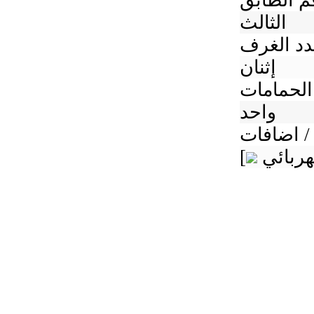
م الطابق
الثالث
د الغرف
إثنان
الحمامات
واحد
/ اضافات
[