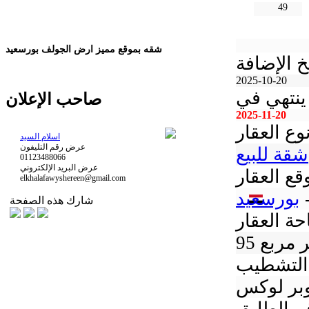
49
شقه بموقع مميز ارض الجولف بورسعيد
خ الإضافة
2025-10-20
ينتهي في
صاحب الإعلان
2025-11-20
وع العقار
اسلام السيد
عرض رقم التليفون
شقة للبيع
01123488066
عرض البريد الإلكتروني
قع العقار
elkhalafawyshereen@gmail.com
بورسعيد
شارك هذه الصفحة
ة العقار
متر مربع
التشطيب
بر لوكس