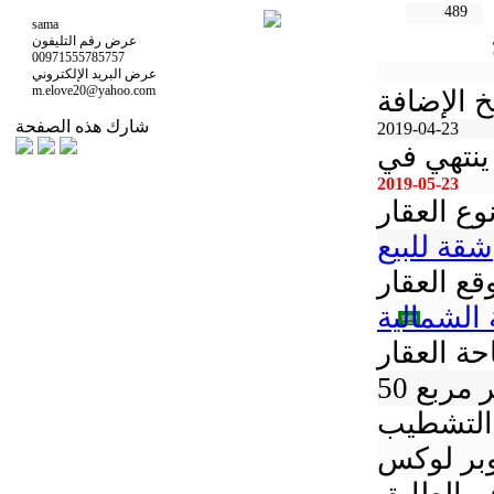
489
sama
عرض رقم التليفون
00971555785757
عرض البريد الإلكتروني
m.elove20@yahoo.com
خ الإضافة
شارك هذه الصفحة
2019-04-23
ينتهي في
2019-05-23
وع العقار
شقة للبيع
قع العقار
الشمالية
ة العقار
متر مربع
التشطيب
بر لوكس