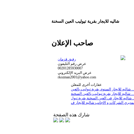
شاليه للايجار بقرية تيوليب العين السخنة
صاحب الإعلان
رفيق قزمان
عرض رقم التليفون
00201285930007
عرض البريد الإلكتروني
rkozman2001@yahoo.com
عقارات أخرى للمعلن
ه للايجار السنوي بقرية تيوليب بالعين ...
شاليه للايجار بقرية تيوليب بالعين السخنة ...
ي العين السخنة بقرية تيول ...
شارك هذه الصفحة