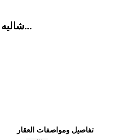
م
شاليه للايجار بقرية تيوليب العين السخنة...
تفاصيل ومواصفات العقار