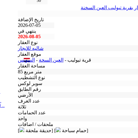
50
ار بقرية تيوليب العين السخنة
تاريخ الإضافة
2026-07-05
ينتهي في
2026-08-05
نوع العقار
شاليه للإيجار
موقع العقار
قرية تيوليب -
العين السخة
-
السويس
مساحة العقار
85 متر مربع
نوع التشطيب
سوبر لوكس
رقم الطابق
شالي
الأرضي
عدد الغرف
شاليه للايجار ف
لمديري الشركات و الاجانب شاليه للايجار ف ...
ثلاثة
عدد الحمامات
واحد
ملحقات / اضافات
حمام سباحة]
حديقة ملحقة] [
[