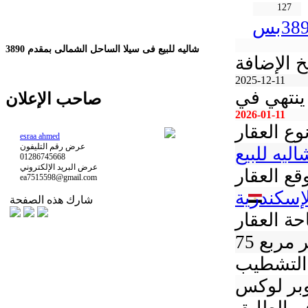
127
شاليه للبيع فى سيلا الساحل الشمالى بمقدم 3890
خ الإضافة
2025-12-11
ينتهي في
صاحب الإعلان
2026-01-11
وع العقار
esraa ahmed
عرض رقم التليفون
اليه للبيع
01286745668
عرض البريد الإلكتروني
قع العقار
ea7515598@gmail.com
إسكندرية
شارك هذه الصفحة
ة العقار
متر مربع
التشطيب
بر لوكس