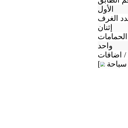
م الطابق
الأول
د الغرف
إثنان
الحمامات
واحد
/ اضافات
[