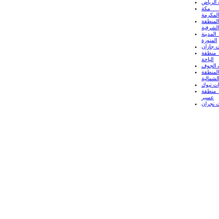
الرياض
 مكة
المكرمة
لمنطقة
الشرقية
لمدينة
المنورة
 جازان
منطقة
الباحة
 الجوف
لمنطقة
لشمالية
ت تبوك
منطقة
عسير
 نجران