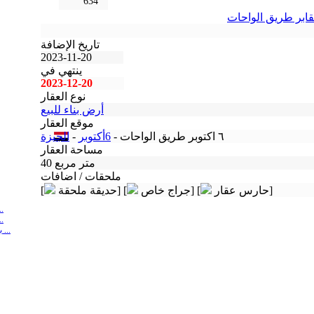
634
ابر طريق الواحات
تاريخ الإضافة
2023-11-20
ينتهي في
2023-12-20
نوع العقار
أرض بناء للبيع
موقع العقار
٦ اكتوبر طريق الواحات -
6أكتوبر
-
الجيزة
مساحة العقار
40 متر مربع
ملحقات / اضافات
حارس عقار]
جراج خاص] [
حديقة ملحقة] [
[
بكام اسعار مدافن 6 
اسعار مدافن 6 أكتوب
بتسال عن اسعار مدافن 6 أكتوبر؟الحاج محمد ...