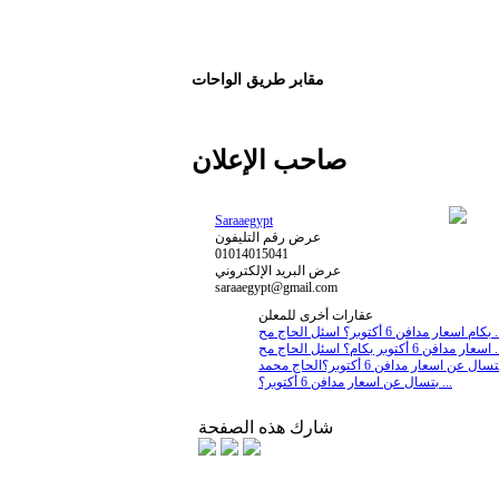
مقابر طريق الواحات
صاحب الإعلان
Saraaegypt
عرض رقم التليفون
01014015041
عرض البريد الإلكتروني
saraaegypt@gmail.com
عقارات أخرى للمعلن
أكتوبر؟ اسئل الحاج مح ...
ر بكام؟ اسئل الحاج مح ...
بتسال عن اسعار مدافن 6 أكتوبر؟ ...
شارك هذه الصفحة