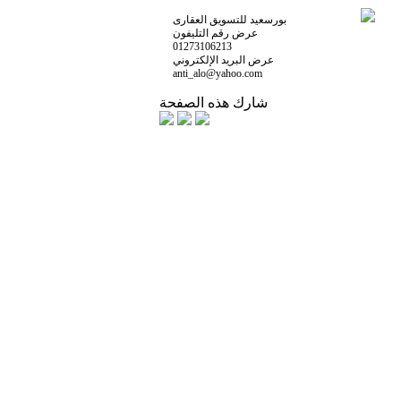
بورسعيد للتسويق العقارى
عرض رقم التليفون
01273106213
عرض البريد الإلكتروني
anti_alo@yahoo.com
شارك هذه الصفحة