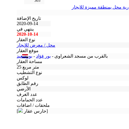
305
ية محل بمنطقة مميزة للايجار
تاريخ الإضافة
2020-09-14
ينتهي في
2020-10-14
نوع العقار
محل / معرض للإيجار
موقع العقار
بالقرب من مسجد الشعراوى -
بور فؤاد
-
بورسعيد
مساحة العقار
25 متر مربع
نوع التشطيب
لوكس
رقم الطابق
الأرضي
عدد الغرف
عدد الحمامات
ملحقات / اضافات
حارس عقار]
[