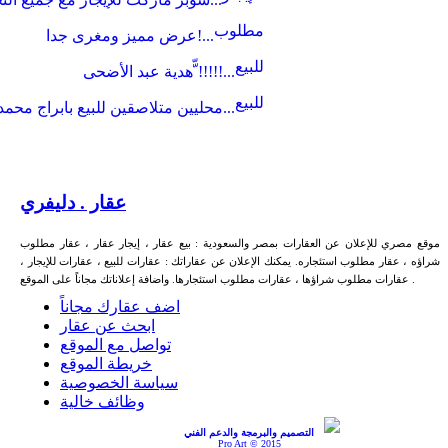
مطلوب
عرض مميز ومغرى جدا!...
للبيع
هدية عبد الأضحى ّّ!!!!!...
للبيع
محليين متلاصقين للبيع بابراج محمد على بب...
عقار . دليفري
موقع مصري للإعلان عن العقارات بمصر والسعودية : بيع عقار ، إيجار عقار ، عقار مطلوب
شراؤه ، عقار مطلوب استئجاره. يمكنك الإعلان عن عقاراتك : عقارات للبيع ، عقارات للإيجار ،
عقارات مطلوب شراؤها ، عقارات مطلوب استئجارها. واضافة إعلاناتك مجاناً على الموقع .
اضف عقارك مجاناً
ابحث عن عقار
تواصل مع الموقع
خريطة الموقع
سياسة الخصوصية
وظائف خالية
التصميم والبرمجة والدعم الفني
Pro Art © 2015