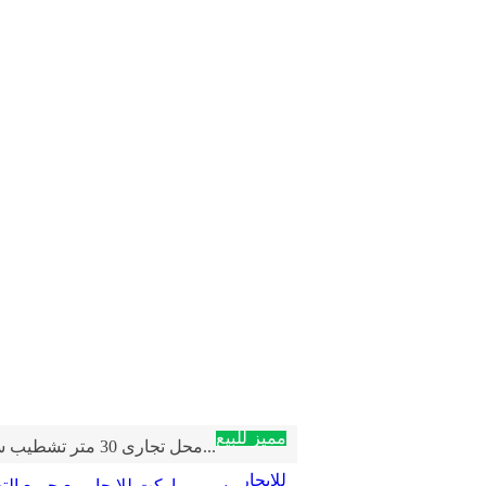
مميز للبيع
محل تجارى 30 متر تشطيب سوبر لوكس للبيع ا...
للإيجار
سوبر ماركت للإيجار مع جميع التجهيزات...