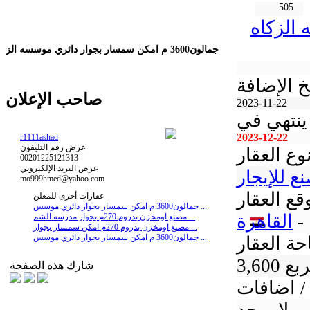
505
ه الزكاه
جمالون3600 م امكن سمسار بجوار دائري موسسه الز
خ الإضافة
صاحب الإعلان
2023-11-22
ينتهي في
2023-12-22
r1111ashad
عرض رقم التليفون
وع العقار
00201225121313
عرض البريد الإلكتروني
ع للإيجار
mo999hmed@yahoo.com
قع العقار
عقارات أخرى للمعلن
جمالون3600 م امكن سمسار بجوار دائري موسس ...
-
القاهرة
مصنع اومخزن بدروم 270م بجوار مدرسه الشم ...
مصنع اومخزن بدروم 270م امكن سمسار بجوار ...
جمالون3600 م امكن سمسار بجوار دائري موسس ...
ة العقار
 مربع
شارك هذه الصفحة
/ اضافات