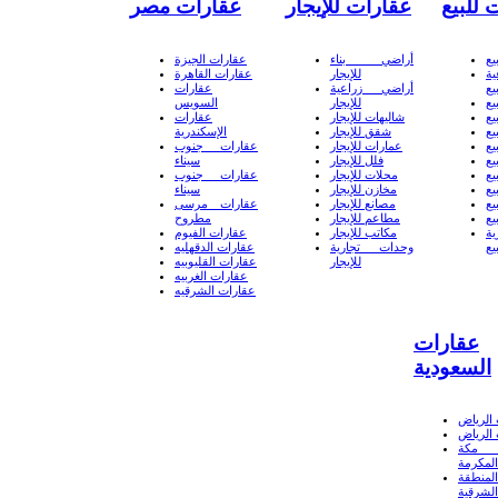
 للبيع
عقارات للإيجار
عقارات مصر
يع
أراضي بناء
عقارات الجيزة
ة
للإيجار
عقارات القاهرة
يع
أراضي زراعية
عقارات
يع
للإيجار
السويس
يع
شاليهات للإيجار
عقارات
يع
شقق للإيجار
الإسكندرية
يع
عمارات للإيجار
عقارات جنوب
يع
فلل للإيجار
سيناء
يع
محلات للإيجار
عقارات جنوب
يع
مخازن للإيجار
سيناء
يع
مصانع للإيجار
عقارات مرسى
يع
مطاعم للإيجار
مطروح
ة
مكاتب للإيجار
عقارات الفيوم
يع
وحدات تجارية
عقارات الدقهليه
للإيجار
عقارات القليوبيه
عقارات الغربيه
عقارات الشرقيه
عقارات
السعودية
الرياض
الرياض
 مكة
المكرمة
لمنطقة
الشرقية