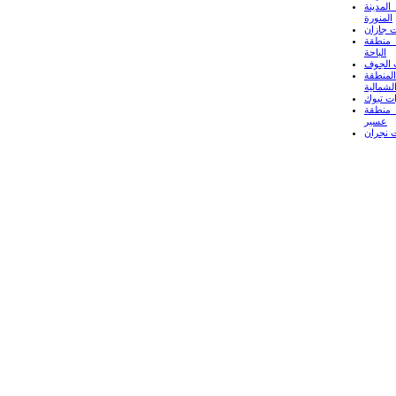
لمدينة
المنورة
 جازان
منطقة
الباحة
 الجوف
لمنطقة
لشمالية
ت تبوك
منطقة
عسير
 نجران